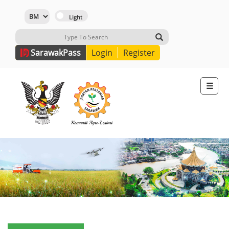
Sarawak
Pass
Login
Register
☰