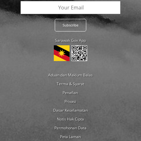
Sarawak Gov App
Aduan dan Maklum Balas
Terma & Syarat
Penafian
Privasi
Dasar Keselamatan
Notis Hak Cipta
Permohonan Data
Peta Laman